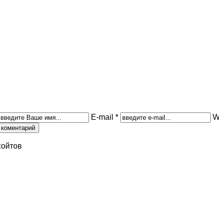
E-mail *
W
сойтов