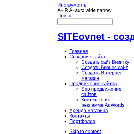
Инструменты
A+
R
A-
auto
wide
narrow
Поиск
SITEovnet - соз
Главная
Создание сайта
Создать сайт Визитку
Создать Бизнес сайт
Создать Интернет
магазин
Продвижение сайтов
Seo продвижение
сайтов
Контекстная
рекламма AdWords
Аренда магазина
Контакты
Портфолио
Skip to content