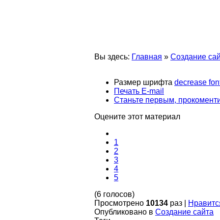
Вы здесь:
Главная
»
Создание са
Размер шрифта
decrease fon
Печать
E-mail
Станьте первым, прокоменти
Оцените этот материал
1
2
3
4
5
(6 голосов)
Просмотрено
10134
раз
|
Нравитс
Опубликовано в
Создание сайта