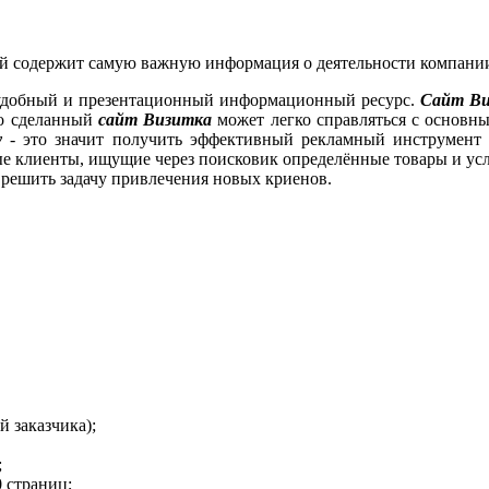
рый содержит самую важную информация о деятельности компани
, удобный и презентационный информационный ресурс.
Сайт Ви
но сделанный
сайт Визитка
может легко справляться с основн
у
- это значит получить эффективный рекламный инструмент
е клиенты, ищущие через поисковик определённые товары и ус
 решить задачу привлечения новых криенов.
й заказчика);
;
0 страниц;