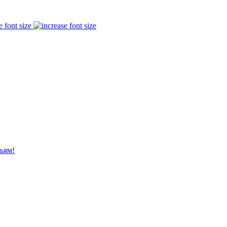
e font size
ьям!