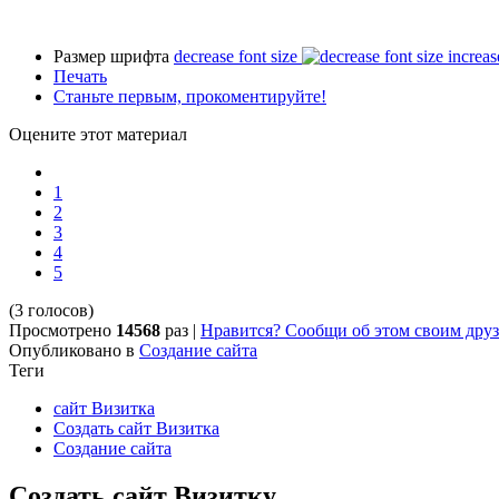
Размер шрифта
decrease font size
increas
Печать
Станьте первым, прокоментируйте!
Оцените этот материал
1
2
3
4
5
(3 голосов)
Просмотрено
14568
раз
|
Нравится? Сообщи об этом своим друз
Опубликовано в
Создание сайта
Теги
сайт Визитка
Создать сайт Визитка
Создание сайта
Создать сайт Визитку